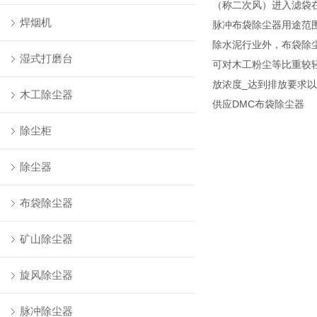
（称二次风）进入滤袋
焊烟机
脉冲布袋除尘器用途范
除水泥行业外，布袋除
湿式打磨台
可对木工粉尘等比重较
放浓度_达到排放要求
木工除尘器
供应DMC布袋除尘器
除尘柜
除尘器
布袋除尘器
矿山除尘器
旋风除尘器
脉冲除尘器