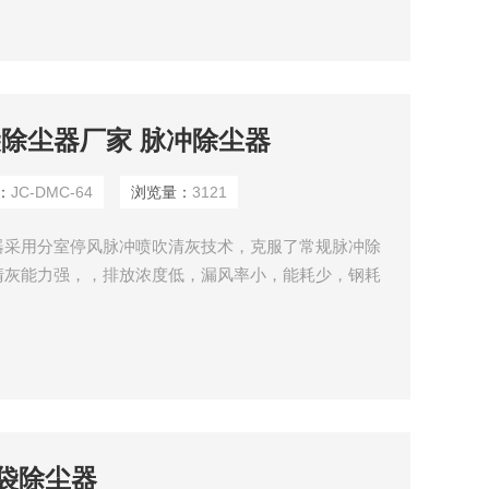
布袋除尘器厂家 脉冲除尘器
：
JC-DMC-64
浏览量：
3121
器采用分室停风脉冲喷吹清灰技术，克服了常规脉冲除
清灰能力强，，排放浓度低，漏风率小，能耗少，钢耗
济效益好。
布袋除尘器