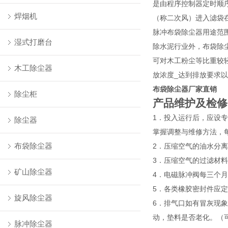
是由程序控制器定时顺序
焊烟机
（称二次风）进入滤袋
脉冲布袋除尘器用途范
湿式打磨台
除水泥行业外，布袋除
可对木工粉尘等比重较
木工除尘器
放浓度_达到排放要求
布袋除尘器厂家直销
除尘柜
产品维护及检修
1．投入运行后，应设
除尘器
掌握调整与维修方法，
布袋除尘器
2．压缩空气的油水分
3．压缩空气的过滤材料
矿山除尘器
4．电磁脉冲阀每三个
5．各类橡胶密封件应
旋风除尘器
6．排气口如有冒灰现
动，垫料是否老化。（
脉冲除尘器