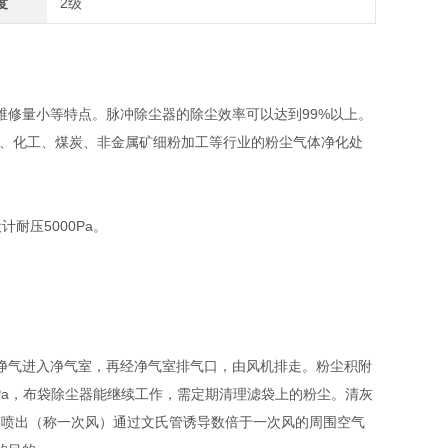
度
2级
修量小等特点。脉冲除尘器的除尘效率可以达到99%以上。
山、化工、煤炭、非金属矿细粉加工等行业的粉尘气体净化处
耐压5000Pa。
净气进入净气室，再经净气室排气口，由风机排走。粉尘积附
Pa，布袋除尘器能继续工作，需定期清理滤袋上的粉尘。清灰
孔眼喷出（称一次风）通过文氏管诱导数倍于一次风的周围空气