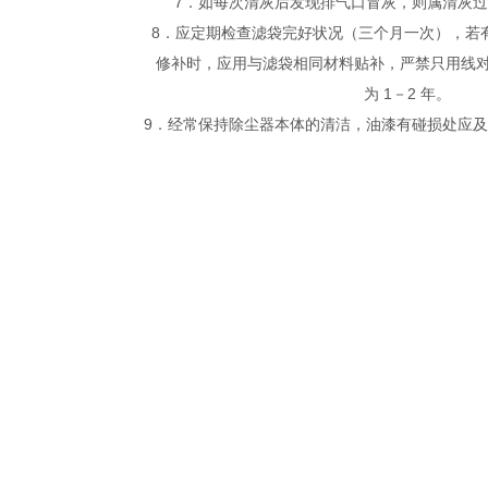
7．如每次清灰后发现排气口冒灰，则属清灰
8．应定期检查滤袋完好状况（三个月一次），若
修补时，应用与滤袋相同材料贴补，严禁只用线
为 1－2 年。
9．经常保持除尘器本体的清洁，油漆有碰损处应