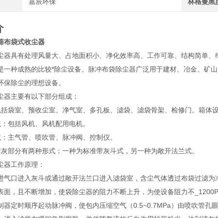
嘉辰环保
林格曼黑
介
筛布袋式收尘器
尘器具有处理风量大、占地面积小、净化效率高、工作可靠、结构简单、维
是一种成熟的比较*除尘设备。脉冲布袋除尘器广泛用于建材、冶金、矿
环保除尘的理想设备。
尘器主要有以下部分组成：
包括袋室、预收尘室、净气室、多孔板、滤袋、滤袋骨架、检修门。箱体设计
统：包括风机、风机配用电机。
统：主气管、喷吹管、脉冲阀、控制仪。
排灰部分有两种形式：一种为标准带灰斗式，另一种为敞开法兰式。
尘器工作原理：
进气口进入灰斗或通过敞开法兰口进入滤袋室，含尘气体透过布袋过滤为
表面，且不断增加，使袋除尘器的阻力不断上升，为使设备阻力不_1200
制器定时顺序起动脉冲阀，使包内压缩空气（0.5~0.7MPa）由喷吹管