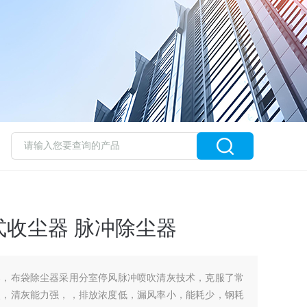
收尘器 脉冲除尘器
器，布袋除尘器采用分室停风脉冲喷吹清灰技术，克服了常
点，清灰能力强，，排放浓度低，漏风率小，能耗少，钢耗