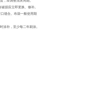
过度，应调整清灰周期。
有破损应立即更换、修补。
对口缝合。布袋一般使用期
及时涂补，至少每二年刷涂。