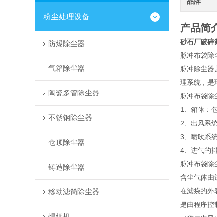
品牌
粉尘处理设备
产品简
砂石厂破碎
防爆除尘器
脉冲布袋除
气箱除尘器
脉冲除尘器
理系统，是
陶瓷多管除尘器
脉冲布袋除
1、箱体：
不锈钢除尘器
2、出风系
3、喷吹系
仓顶除尘器
4、进气的
脉冲布袋除
铸造除尘器
含尘气体由
在滤袋的外
移动滤筒除尘器
是由程序控
焊烟机