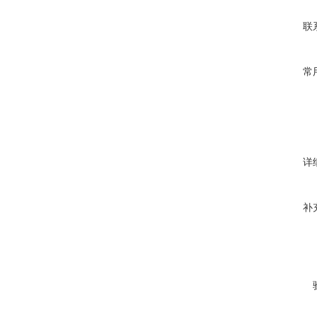
联
常
详
补