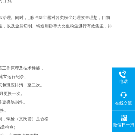
的目的。
和治理。同时，_脉冲除尘器对各类粉尘处理效果理想，目前
尘，以及金属切削、铸造用砂等大比重粉尘进行有效集尘，排
器工作原理及技术性能，
建立运行纪录。
电话
气包班应排污一至二次。
个月更换一次。
并更换易损件。
在线交流
更换。
损，螺栓（文氏管）是否松
微信扫一扫
揭盖检查）