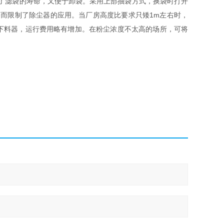
了滤袋的寿命，又便于卸袋。采用上部抽袋方式，换袋时打开
而限制了除尘器的应用。当厂房高度比要求只矮1m左右时，
下料器，运行费用略有增加。在粉尘浓度不太高的场所，可将