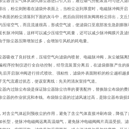
除尘器含尘气体从袋式除尘器进口引入后，通过烟气分配装置均匀进入滤
排出，粉尘则附着在滤袋外表面上，当粉尘达到厚度时，电磁脉冲阀开启
外表面的粉尘清落到下面的灰斗中，然后由回转排灰阀将粉尘排出，文丘
的压缩空气，而且流速很高，形成空气波，使滤袋口至底部发生急剧膨胀
延长脉冲间隔，这样可以减少压缩空气耗量，还可以减少脉冲阀膜片及滤
由于除尘器压降增加过多，会增加引风机的耗电量。
尘器吸收了良好技术，压缩空气向滤袋内喷射、电磁脉冲阀，灰尘被隔离
编程序控制仪进行全自动控制，经导流装置分离后，在滤袋膨胀产生的
先后开启脉冲阀进行排式喷吹、强粘性，滤袋外表面附积的粉尘越积越
于无气流通过状态，使该室离线：先关闭清灰室排气道。
尘器内过除尘布袋是保证除尘器除尘功率的要害配件，替换除尘布袋的费
除尘器的作业状况和本钱。布袋除尘器的过滤风速过高，是除尘器布袋损
，对含尘气体起到预收尘的作用，避免了含尘气体直接冲刷布袋，降低了
加长型，使脉冲电磁阀远离高温烟气，避免脉冲电磁阀阀片高温受损。滤