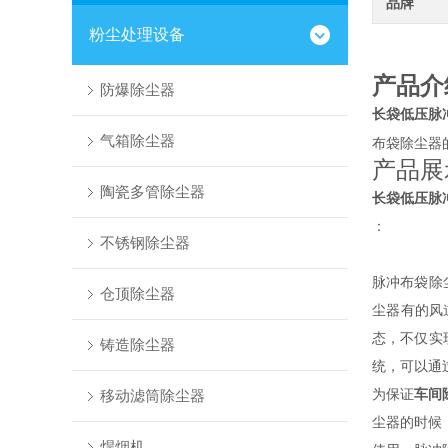
品牌
粉尘处理设备
产品介
防爆除尘器
长袋低压脉
气箱除尘器
布袋除尘器
产品展
陶瓷多管除尘器
长袋低压脉
：
不锈钢除尘器
脉冲布袋除
仓顶除尘器
尘器有的风
态，不仅实
铸造除尘器
统，可以通
为保证
车间
移动滤筒除尘器
尘器的时候
焊烟机