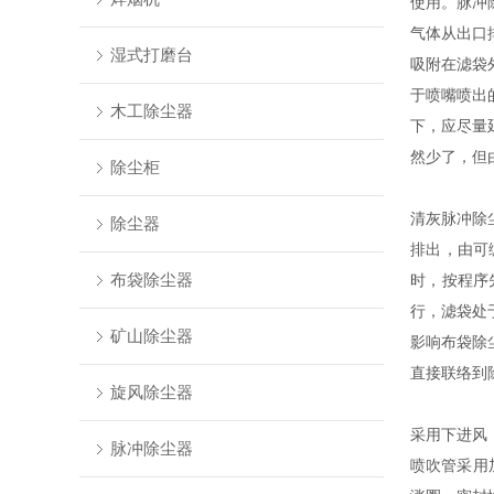
使用。脉冲
气体从出口
湿式打磨台
吸附在滤袋
于喷嘴喷出
木工除尘器
下，应尽量
然少了，但
除尘柜
清灰脉冲除
除尘器
排出，由可
布袋除尘器
时，按程序
行，滤袋处
矿山除尘器
影响布袋除
直接联络到
旋风除尘器
采用下进风
脉冲除尘器
喷吹管采用