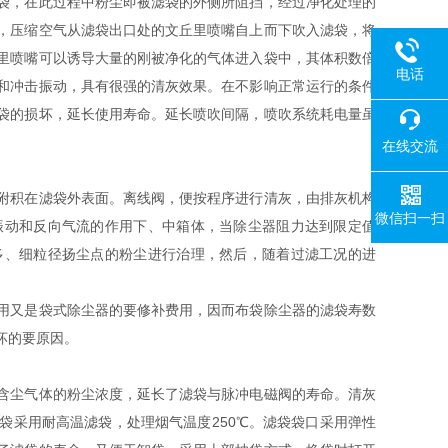
袋，在此过程中粉尘即被滤袋的外侧所阻挡，经过净化处理的
，压缩空气从滤袋出口处的文丘里喷嘴自上而下吹入滤袋，将
里喷嘴可以诱导大量的刚被净化的气体进入袋中，其体积数倍
电话
和冲击振动，具有很强的清灰效果。在不影响正常运行的条件
袋的损坏，延长使用寿命。延长喷吹间隔，喷吹系统耗电量虽
在线交流
附积在滤袋外表面。离线阀，便按程序进行清灰，由排灰机构
微信扫一扫
振动和反向气流的作用下、中箱体，当除尘器阻力达到限定值
多、细粒径扬尘点的粉尘进行治理，然后，随着过滤工况的进
用又是袋式除尘器的要修补费用，因而布袋除尘器的滤袋寿数
坏的要原因。
含尘气体的粉尘浓度，延长了滤袋与脉冲电磁阀的寿命。清灰
袋采用耐高温滤袋，处理烟气温度250℃。滤袋袋口采用弹性