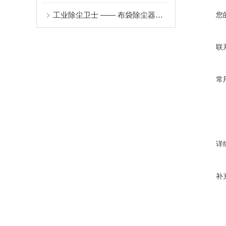
工业除尘卫士 —— 布袋除尘器的原理与应用
您
联
常
详
补