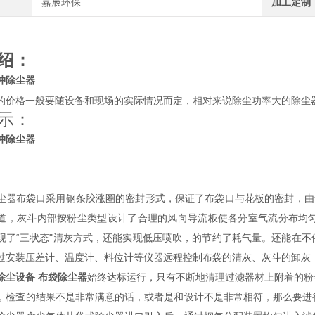
嘉辰环保
加工定制
绍：
冲除尘器
的价格一般要随设备和现场的实际情况而定，相对来说除尘功率大的除尘
示：
冲除尘器
尘器布袋口采用钢条胶涨圈的密封形式，保证了布袋口与花板的密封，由
道，灰斗内部按粉尘类型设计了合理的风向导流板使各分室气流分布均
现了“三状态"清灰方式，还能实现低压喷吹，的节约了耗气量。还能在
过安装压差计、温度计、料位计等仪器远程控制布袋的清灰、灰斗的卸灰
除尘设备 布袋除尘器
始终达标运行，只有不断地清理过滤器材上附着的粉
，检查的结果不是非常满意的话，或者是和设计不是非常相符，那么要进