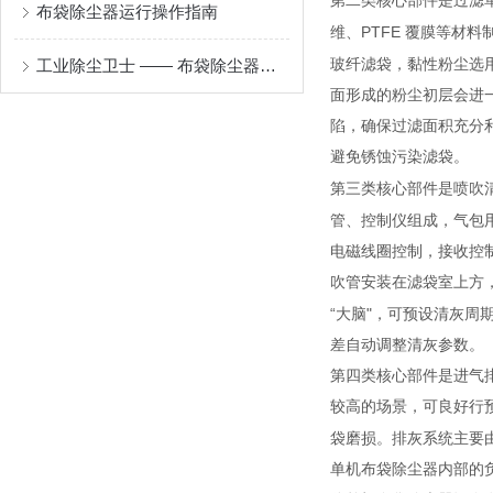
第二类核心部件是过滤
布袋除尘器运行操作指南
PTFE
维、
覆膜等材料
工业除尘卫士 —— 布袋除尘器的原理与应用
玻纤滤袋，黏性粉尘选
面形成的粉尘初层会进
陷，确保过滤面积充分
避免锈蚀污染滤袋。
第三类核心部件是喷吹
管、控制仪组成，气包
电磁线圈控制，接收控
吹管安装在滤袋室上方
“
"
大脑
，可预设清灰周
差自动调整清灰参数。
第四类核心部件是进气
较高的场景，可良好行
袋磨损。排灰系统主要
单机布袋除尘器内部的