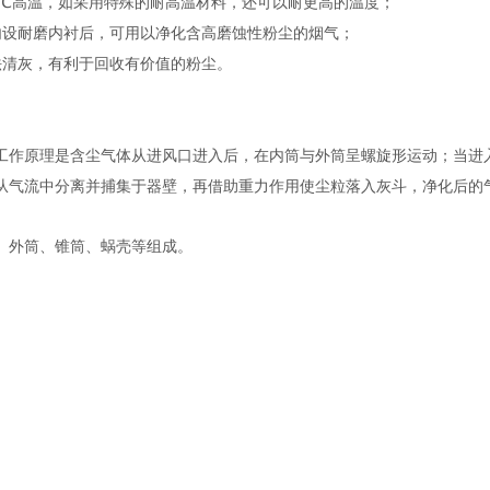
00℃高温，如采用特殊的耐高温材料，还可以耐更高的温度；
内设耐磨内衬后，可用以净化含高磨蚀性粉尘的烟气；
法清灰，有利于回收有价值的粉尘。
工作原理是含尘气体从进风口进入后，在内筒与外筒呈螺旋形运动；当进
从气流中分离并捕集于器壁，再借助重力作用使尘粒落入灰斗，净化后的
、外筒、锥筒、蜗壳等组成。