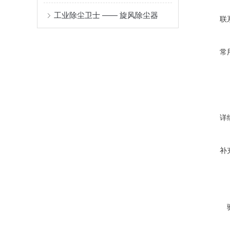
工业除尘卫士 —— 旋风除尘器
联
常
详
补