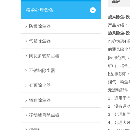
品牌
粉尘处理设备
旋风除尘-
产品介绍：
防爆除尘器
旋风除尘-
气箱除尘器
也称为离心
的通风除尘
陶瓷多管除尘器
[应用范围]
矿山、冶金
不锈钢除尘器
[适用物料]
烟气、粉尘
仓顶除尘器
无运动部件
1、适用于
铸造除尘器
2、没有运
3、处理相
移动滤筒除尘器
4、处理大
焊烟机