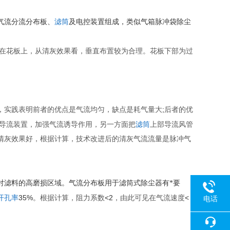
气流分流分布板、
滤筒
及电控装置组成，类似气箱脉冲袋除尘
在花板上，从清灰效果看，垂直布置较为合理。花板下部为过
;
，实践表明前者的优点是气流均匀，缺点是耗气量大
后者的优
导流装置，加强气流诱导作用，另一方面把
滤筒
上部导流风管
清灰效果好，根据计算，技术改进后的清灰气流流量是脉冲气
对滤料的高磨损区域。气流分布板用于滤筒式除尘器有*要
35%
<2
<
开孔率
。根据计算，阻力系数
，由此可见在气流速度
电话