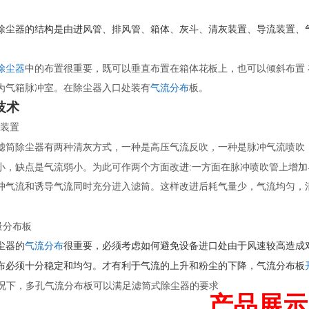
除尘器的结构是由进风管、排风管、箱体、灰斗、清灰装置、导流装置、
除尘器
中的布置很重要，既可以垂直布置在箱体花板上，也可以倾斜布置
为气箱脉冲室。在除尘器入口处装有
气流分布
板。
技术
装置
滤筒除尘器有两种清灰方式，一种是高压气流反吹，一种是脉冲气流喷吹
:
小，缺点是气流弱小。为此可作两个方面改进
一方面在脉冲喷吹管上增加
冲气流和诱导气流同时充分进入滤筒。这样改进后耗气量少，气流均匀，
。
量分布板
尘器的
气流分布
很重要，必须考虑如何避免设备进口处由于风速较高造成
布必须十分稳定和均匀。才有利于气流的上升和粉尘的下降，气流分布板
况下，多孔气流分布板可以满足滤筒式除尘器的要求
产品展示