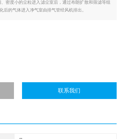
细、密度小的尘粒进入滤尘室后，通过布朗扩散和筛滤等组
化后的气体进入净气室由排气管经风机排出。
联系我们