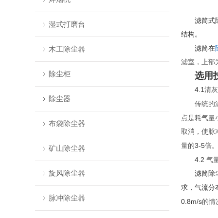
滤筒式
湿式打磨台
结构。
木工除尘器
滤筒在
滤室，上部
除尘柜
选用
4.1
清灰
除尘器
传统的
点是耗气量
布袋除尘器
取消，使脉
3-5
量的
倍
矿山除尘器
4.2
气
旋风除尘器
滤筒除
求，气流分
脉冲除尘器
0.8m/s
的情