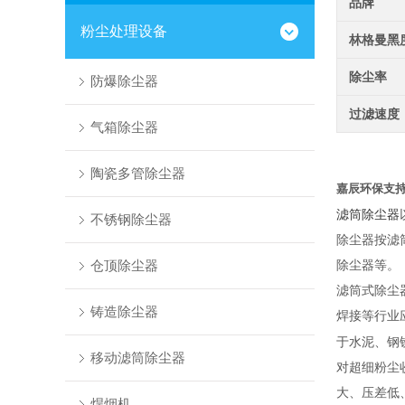
品牌
粉尘处理设备
林格曼黑
除尘率
防爆除尘器
过滤速度
气箱除尘器
陶瓷多管除尘器
嘉辰环保支
滤筒除尘器
不锈钢除尘器
除尘器按滤
仓顶除尘器
除尘器等。
滤筒式除尘
铸造除尘器
焊接等行业
于水泥、钢
移动滤筒除尘器
对
超细粉
尘
大、压差低
焊烟机