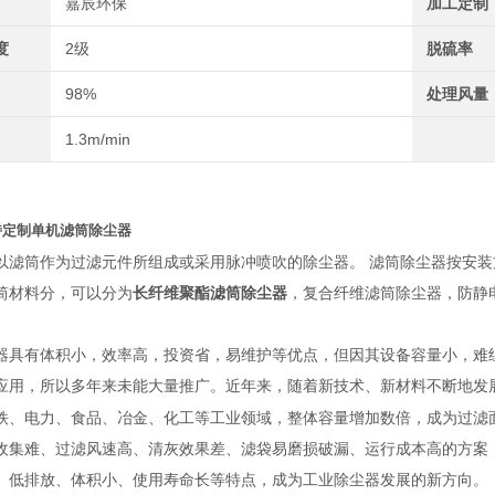
嘉辰环保
加工定制
度
2级
脱硫率
98%
处理风量
1.3m/min
持定制单机滤筒除尘器
以
滤筒
作为过滤元件所组成或采用脉冲喷吹的
除尘器
。
滤筒除尘器按安装
筒材料分，可以分为
长纤维聚酯滤筒除尘器
，
复合纤维
滤筒除尘器，
防静
器具有体积小，效率高，投资省，易维护等优点，但因其设备容量小，难
应用，所以多年来未能大量推广。近年来，随着新技术、新材料不断地发
铁、电力、食品、冶金、化工等工业领域，整体容量增加数倍，成为过滤
收集难、过滤风速高、清灰效果差、
滤袋
易磨损破漏、运行成本高的方案
、低排放、体积小、使用寿命长等特点，成为
工业除尘器
发展的新方向。