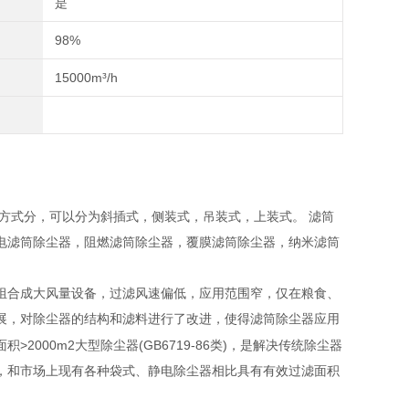
是
98%
15000m³/h
方式分，可以分为斜插式，侧装式，吊装式，上装式。
滤筒
电滤筒
除尘器，阻燃滤筒除尘器，
覆膜滤筒
除尘器，
纳米滤筒
组合成大风量设备，过滤风速偏低，应用范围窄，仅在粮食、
展，对
除尘器
的结构和滤料进行了改进，使得滤筒除尘器应用
>2000m2
(GB6719-86
)
面积
大型除尘器
类
，是解决传统除尘器
，和市场上现有各种袋式、
静电除尘器
相比具有有效过滤面积