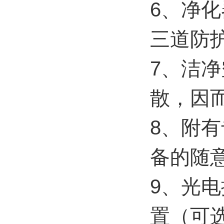
6、净
三道防
7、洁
散，因
8、附
备的随
9、光
置（可