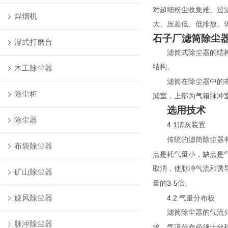
对
超细粉
尘收集难、过
焊烟机
大、压差低、低排放、
石子厂滤筒除尘
湿式打磨台
滤筒式除尘器的结
结构。
木工除尘器
滤筒在
除尘器
中的
除尘柜
滤室，上部为气箱脉冲
选用技术
除尘器
4.1
清灰装置
传统的滤筒除尘器
布袋除尘器
点是耗气量小，缺点是
取消，使脉冲气流和诱
矿山除尘器
3-5
量的
倍。
旋风除尘器
4.2
气量分布板
滤筒除尘器的
气流
脉冲除尘器
求，气流分布必须十分