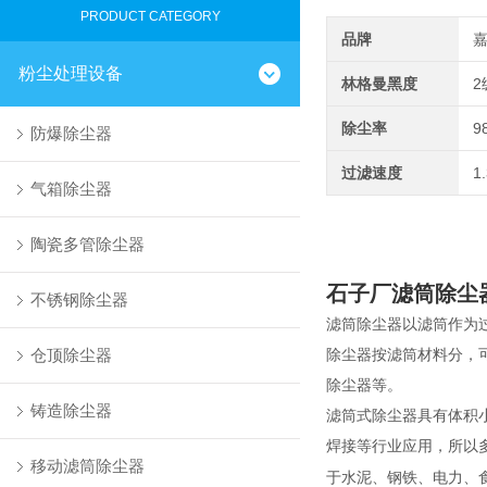
PRODUCT CATEGORY
品牌
粉尘处理设备
林格曼黑度
2
除尘率
9
防爆除尘器
过滤速度
1
气箱除尘器
陶瓷多管除尘器
石子厂滤筒除尘
不锈钢除尘器
滤筒除尘器以
滤筒
作为
仓顶除尘器
除尘器按滤筒材料分，
除尘器等。
铸造除尘器
滤筒式除尘器
具有体积
焊接等行业应用，所以
移动滤筒除尘器
于水泥、钢铁、电力、