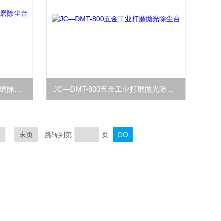
JC—DMT-800家具木工抛光打磨除尘台设备
JC—DMT-800五金工业打磨抛光除尘台
页
末页
跳转到第
页