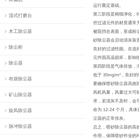
运行奠定基础。
第三阶段是精细净化，
湿式打磨台
些过滤元件的材质通常为
木工除尘器
被阻挡在表面，形成粉
砂除尘器会启动清灰装
除尘柜
良好的过滤性能。在选
元件因高温损坏，影响
除尘器
第四阶段是气体排放，
低于 30mg/m³，良
布袋除尘器
要确保喷砂除尘器高效
风机风量，风量过大可
矿山除尘器
求，若清灰不及时，会导
命为 12-24 个月
旋风除尘器
尘器的正常排灰。
脉冲除尘器
总之，喷砂除尘器的高
作用，保障喷砂作业的