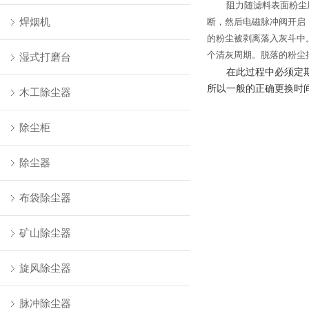
阻力随滤料表面粉尘
焊烟机
断，然后电磁脉冲阀开启
的粉尘被剥离落入灰斗中
个清灰周期。脱落的粉尘
湿式打磨台
在此过程中必须定
所以一般的正确更换时
木工除尘器
除尘柜
除尘器
布袋除尘器
矿山除尘器
旋风除尘器
脉冲除尘器