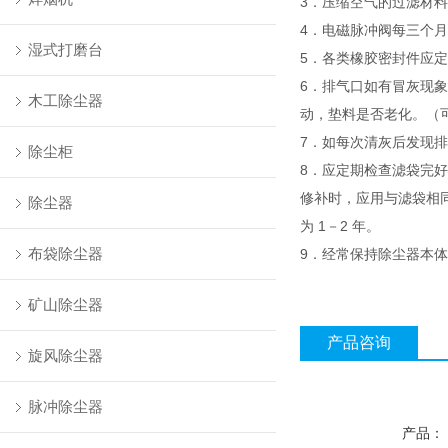
3．压缩空气的过滤材料
4．电磁脉冲阀每三个
湿式打磨台
5．各类橡胶密封件应
6．排气口如有冒灰现
木工除尘器
动，垫料是否老化。（
7．如每次清灰后发现
除尘柜
8．应定期检查滤袋完
修补时，应用与滤袋相
除尘器
为 1－2 年。
布袋除尘器
9．经常保持除尘器本
矿山除尘器
产品咨询
旋风除尘器
脉冲除尘器
产品：