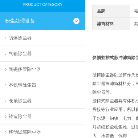
PRODUCT CATEGORY
品牌
粉尘处理设备
滤筒材料
防爆除尘器
气箱除尘器
斜插竖插式脉冲滤筒除
陶瓷多管除尘器
滤筒除尘器以
滤筒
作为
除尘器按滤筒材料分，
不锈钢除尘器
除尘器等。
仓顶除尘器
滤筒式除尘器
具有体积
焊接等行业应用，所以
铸造除尘器
于水泥、钢铁、电力、
对
超细粉
尘收集难、过
移动滤筒除尘器
大、压差低、低排