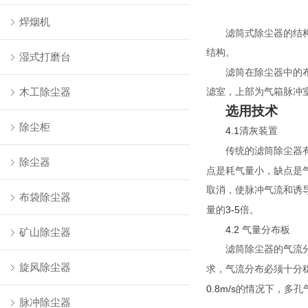
焊烟机
滤筒式除尘器的结
结构。
湿式打磨台
滤筒在
除尘器
中的
木工除尘器
滤室，上部为气箱脉冲
选用技术
除尘柜
4.1
清灰装置
传统的滤筒除尘器
除尘器
点是耗气量小，缺点是
取消，使脉冲气流和诱
布袋除尘器
3-5
量的
倍。
4.2
气量分布板
矿山除尘器
滤筒除尘器的
气流
旋风除尘器
求，气流分布必须十分
0.8m/s
的情况下，多孔
脉冲除尘器