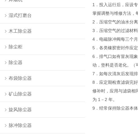
1．投入运行后，应设
掌握调整与维修方法，
湿式打磨台
2．压缩空气的油水分
3．压缩空气的过滤材料
木工除尘器
4．电磁脉冲阀每三个
除尘柜
5．各类橡胶密封件应
6．排气口如有冒灰现
除尘器
动，垫料是否老化。（
7．如每次清灰后发现
布袋除尘器
8．应定期检查滤袋完
修补时，应用与滤袋相
矿山除尘器
为 1－2 年。
9．经常保持除尘器本
旋风除尘器
脉冲除尘器