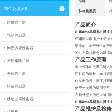
品牌
粉尘处理设备
林格曼黑度
2
防爆除尘器
产品简介
山东dmc单机脉冲除尘
气箱除尘器
尘器
除尘器 是一种用
细小的，非纤维性的干
陶瓷多管除尘器
通过布袋将料仓内漂浮
产品工作原理
不锈钢除尘器
含尘气体由进风口进入
仓顶除尘器
用时间的增长，布袋表
仪发出信号，循序打开
铸造除尘器
倍于一次风的周围空气
布袋外壁上的粉尘被清
移动滤筒除尘器
山东dmc单机脉冲除尘
产品维护及检修
焊烟机