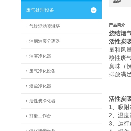
品牌
废气处理设备
产品简介
气旋混动喷淋塔
烧结烟气
活性炭
油烟油雾分离器
量和风
油雾净化器
酸性废气
臭味（例
废气净化设备
排放满足
烟尘净化器
活性炭
活性炭净化器
1、吸
2、温度
打磨工作台
3、运
催化燃烧设备