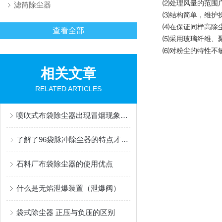
⑵处理风量的范围广
滤筒除尘器
⑶结构简单，维护
⑷在保证同样高除
查看全部
⑸采用玻璃纤维、聚
⑹对粉尘的特性不
相关文章
RELATED ARTICLES
喷吹式布袋除尘器出现冒烟现象后的解决方法分享
了解了96袋脉冲除尘器的特点才能更好的使用它
石料厂布袋除尘器的使用优点
什么是无焰泄爆装置（泄爆阀）
袋式除尘器 正压与负压的区别