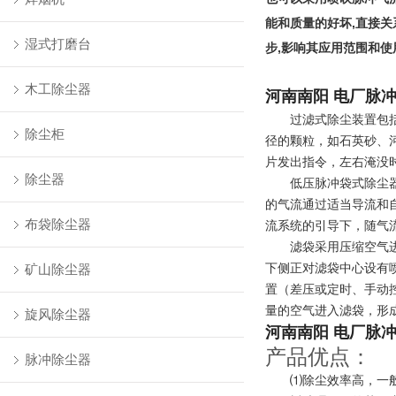
能和质量的好坏,直接
湿式打磨台
步,影响其应用范围和使
木工除尘器
河南南阳 电厂脉
过滤式除尘装置包
除尘柜
径的颗粒，如石英砂、
片发出指令，左右淹没
除尘器
低压脉冲袋式除尘
的气流通过适当导流和
布袋除尘器
流系统的引导下，随气
滤袋采用压缩空气
下侧正对滤袋中心设有
矿山除尘器
置（差压或定时、手动
量的空气进入滤袋，形
旋风除尘器
河南南阳 电厂脉
产品优点：
脉冲除尘器
⑴除尘效率高，一般