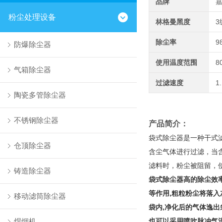
品牌
粉尘处理设备
林格曼黑度
3
除尘率
9
防爆除尘器
使用温度范围
8
气箱除尘器
过滤速度
1
陶瓷多管除尘器
不锈钢除尘器
产品简介：
袋式除尘器是一种干式
仓顶除尘器
含尘气体进行过滤，当
滤料时，粉尘被阻留，
铸造除尘器
袋式除尘器高的除尘效
等作用,粗粒粉尘将落入
移动滤筒除尘器
袋内,净化后的气体逸出
焊烟机
也可以采用喷吹脉冲气