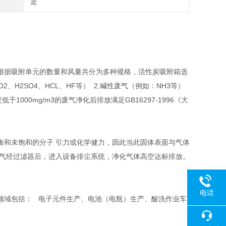
是
根据吸附单元的数量和风量共分为多种规格，活性炭吸附箱选
H2SO4、HCL、HF等） 2,碱性废气（例如：NH3等）
00mg/m3的废气净化后排放满足GB16297-1996《大
衡和未饱和的分子 引力或化学健力，因此当此固体表面与气体
废气经过滤器后，进入设备排尘系统，净化气体高空达标排放。
电话
领域包括： 电子元件生产、电池（电瓶）生产、酸洗作业车