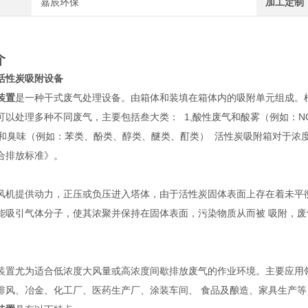
嘉辰环保
加工定制
介
活性炭吸附设备
装置
是一种干式废气处理设备。由箱体和装填在箱体内的吸附单元组成。
以处理多种不同废气，主要包括叁大类： 1,酸性废气和酸雾（例如：NO2、
和臭味（例如：苯类、酚类、醇类、醚类、酊类） 活性炭吸附箱对于浓度低于10
合排放标准》。
风机提供动力，正压或负压进入塔体，由于活性炭固体表面上存在着未平
能吸引气体分子，使其浓聚并保持在固体表面，污染物质从而被 吸附，
装置尤为适合低浓度大风量或高浓度间歇排放废气的作业环境。主要应用
排风、冶金、化工厂、医药生产厂、涂装车间、 食品及酿造、家具生产等