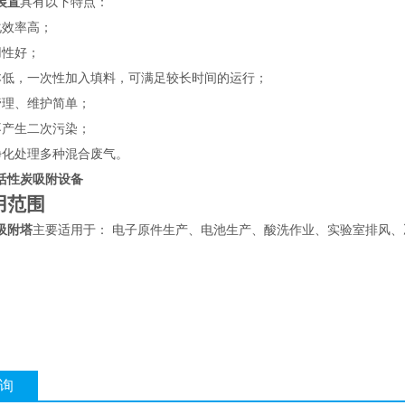
装置
具有以下特点：
化效率高；
用性好；
本低，一次性加入填料，可满足较长时间的运行；
管理、维护简单；
不产生二次污染；
净化处理多种混合废气。
活性炭吸附设备
用范围
吸附塔
主要适用于： 电子原件生产、电池生产、酸洗作业、实验室排风、
询