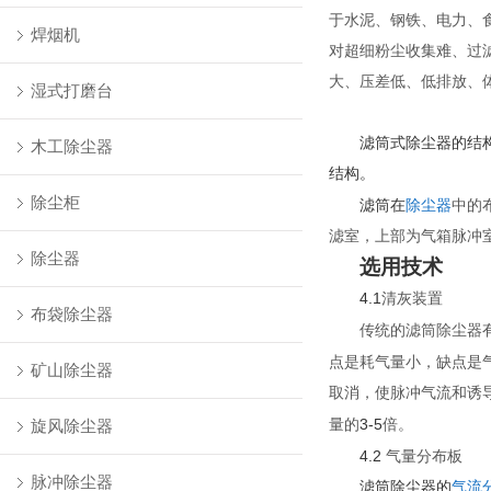
于水泥、钢铁、电力、
焊烟机
对
超细粉
尘收集难、过
大、压差低、低排放、
湿式打磨台
滤筒式除尘器的结
木工除尘器
结构。
除尘柜
滤筒在
除尘器
中的
滤室，上部为气箱脉冲
除尘器
选用技术
4.1
清灰装置
布袋除尘器
传统的滤筒除尘器
点是耗气量小，缺点是
矿山除尘器
取消，使脉冲气流和诱
3-5
旋风除尘器
量的
倍。
4.2
气量分布板
脉冲除尘器
滤筒除尘器的
气流