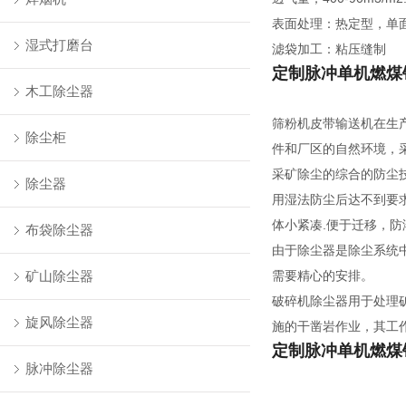
表面处理：热定型，单面
湿式打磨台
滤袋加工：粘压缝制
定制脉冲单机燃煤
木工除尘器
筛粉机皮带输送机在生
除尘柜
件和厂区的自然环境，
采矿除尘的综合的防尘
除尘器
用湿法防尘后达不到要
体小紧凑.便于迁移，
布袋除尘器
由于除尘器是除尘系统
矿山除尘器
需要精心的安排。
破碎机除尘器用于处理
旋风除尘器
施的干凿岩作业，其工
定制脉冲单机燃煤
脉冲除尘器