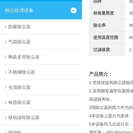
品牌
粉尘处理设备
林格曼黑度
3
除尘率
9
防爆除尘器
使用温度范围
8
气箱除尘器
过滤速度
1
陶瓷多管除尘器
不锈钢除尘器
产品简介：
1.壳体按旋风除尘器
仓顶除尘器
2.采用梯形扁带在圆
高滤袋寿命。
铸造除尘器
3用除尘器的阻力作为
4本设备上盖分为多块，
移动滤筒除尘器
5本设备经几次设计后，
焊烟机
透气量；400-90m3/m2.