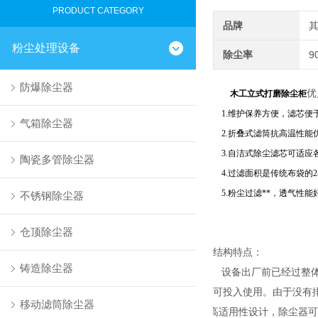
PRODUCT CATEGORY
品牌
粉尘处理设备
除尘率
9
防爆除尘器
优
木工立式打磨除尘柜
1.维护保养方便，滤芯便
气箱除尘器
2.折叠式滤筒抗高温性能
3.自洁式除尘滤芯可适应
陶瓷多管除尘器
4.过滤面积是传统布袋的2
5.粉尘过滤**，透气性
不锈钢除尘器
仓顶除尘器
结构特点：
铸造除尘器
设备出厂前已经过整
可投入使用。由于没有
移动滤筒除尘器
高适用性设计，除尘器可
1、