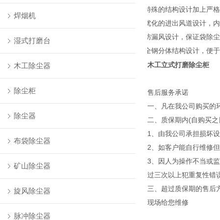
特殊的结构设计加上严格
2、
焊烟机
优化的进出风道设计，内
3、
防漏风设计，保证袋除尘
4、
湿式打磨台
全钢分体结构设计，便于
5、
木工立式打磨除尘柜
木工除尘器
除尘柜
售后服务承诺
一、凡在我公司购买的环
除尘器
二、质保期内(自购买之
1、由我公司承担损坏设
布袋除尘器
2、如客户能自行维修但
3、因人为操作不当或监
矿山除尘器
过三次以上犯重复性错
三、超过质保期的售后方
旋风除尘器
现场给您维修
脉冲除尘器