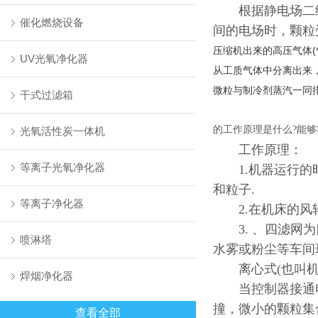
根据静电场二级
催化燃烧设备
间的电场时，颗粒
压缩机出来的高压气体
UV光氧净化器
从工质气体中分离出来
微粒与制冷剂蒸汽一同
干式过滤箱
的工作原理是什么?能
光氧活性炭一体机
工作原理：
等离子光氧净化器
1.机器运行的时
和粒子.
等离子净化器
2.在机床的风轮
3. 、四滤网为
喷淋塔
水雾或粉尘等车间
离心式(也叫机
焊烟净化器
当控制器接通电
撞，微小的颗粒集
查看全部