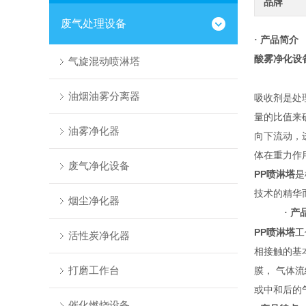
品牌
废气处理设备
产品简介
·
酸雾净化设
气旋混动喷淋塔
油烟油雾分离器
吸收剂是处
量的比值来
油雾净化器
向下流动，
体在重力作
废气净化设备
PP喷淋塔
是
技术的精华
烟尘净化器
产
·
PP喷淋塔
工
活性炭净化器
相接触的基
打磨工作台
膜， 气体
或中和后的
催化燃烧设备