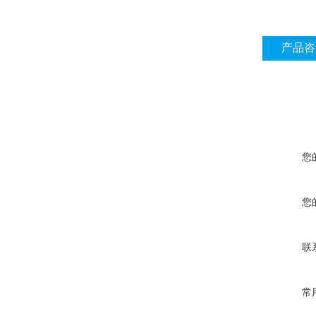
产品咨
您
您
联
常