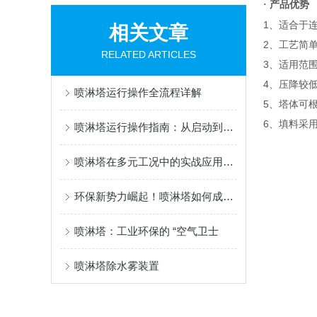
产品优势
·
1、适合于
相关文章
2、工艺简
RELATED ARTICLES
3、适用范
4、压降较
喷淋塔运行操作全流程详解
5、塔体可根
6、填料采
喷淋塔运行操作指南：从启动到维护的全流程解析
喷淋塔在多元工况中的实战应用与挑战
环保新势力崛起！喷淋塔如何成为工业减排的 “最后一道防线”？
喷淋塔：工业环保的 “空气卫士
喷淋塔除水雾装置