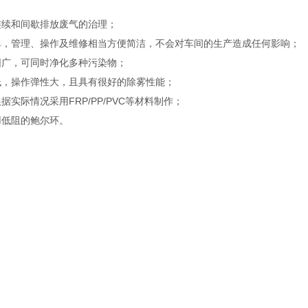
连续和间歇排放废气的治理；
单，管理、操作及维修相当方便简洁，不会对车间的生产造成任何影响；
围广，可同时净化多种污染物；
低，操作弹性大，且具有很好的除雾性能；
据实际情况采用FRP/PP/PVC等材料制作；
用低阻的鲍尔环。