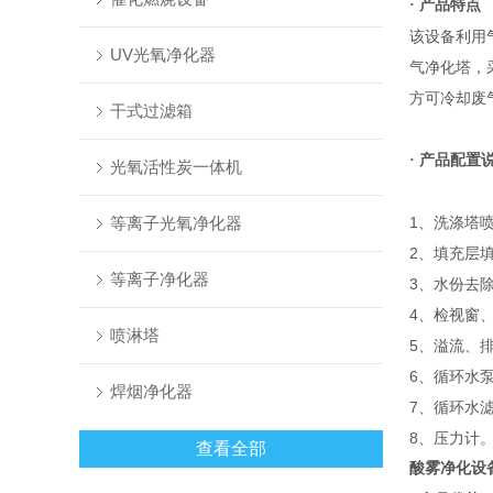
产品特点
·
该设备利用
UV光氧净化器
气净化塔，
方可冷却废
干式过滤箱
产品配置
·
光氧活性炭一体机
等离子光氧净化器
1、洗涤塔
2、填充层
等离子净化器
3、水份去
4、检视窗
喷淋塔
5、溢流、
6、循环水
焊烟净化器
7、循环水
8、压力计
查看全部
酸雾净化设