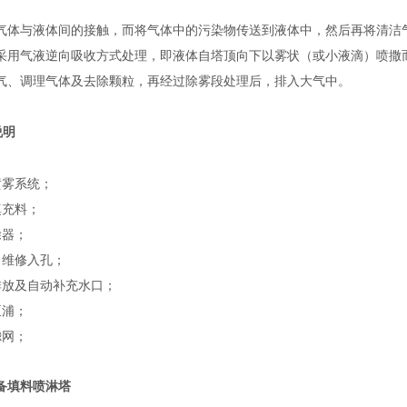
气体与液体间的接触，而将气体中的污染物传送到液体中，然后再将清洁
采用气液逆向吸收方式处理，即液体自塔顶向下以雾状（或小液滴）喷撒
气、调理气体及去除颗粒，再经过除雾段处理后，排入大气中。
说明
喷雾系统；
填充料；
除器；
、维修入孔；
排放及自动补充水口；
泵浦；
滤网；
。
备填料喷淋塔