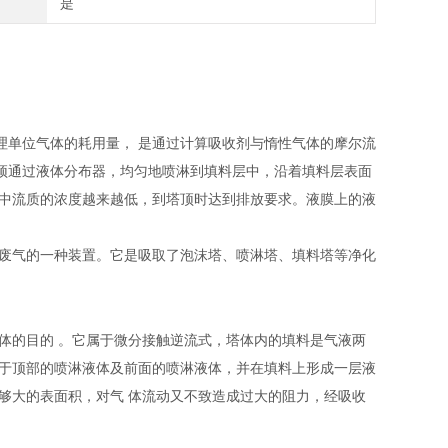
是
理单位气体的耗用量， 是通过计算吸收剂与惰性气体的摩尔流
顶通过液体分布器，均匀地喷淋到填料层中，沿着填料层表面
流中流质的浓度越来越低，到塔顶时达到排放要求。液膜上的液
废气的一种装置。它是吸取了泡沫塔、喷淋塔、填料塔等净化
体的目的 。它属于微分接触逆流式，塔体内的填料是气液两
自于顶部的喷淋液体及前面的喷淋液体，并在填料上形成一层液
够大的表面积，对气 体流动又不致造成过大的阻力，经吸收