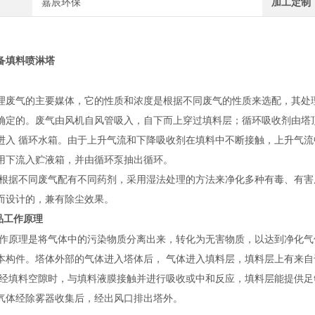
嘉辰环保
加工定制
备填料喷淋塔
理废气的主要媒体，它的性质和浓度是根据不同废气的性质来选配，其处
确定的。废气由风机自风管吸入，自下而上穿过填料层；循环吸收剂由塔
进入 循环水箱。由于上升气流和下降吸收剂在填料中不断接触，上升气
用下流入贮液箱，并由循环泵抽出循环。
根据不同废气配有不同药剂，采用湿法处理的方法来净化多种有毒、有害
而设计的，兼有除尘效果。
品工作原理
作原理是将气体中的污染物质分离出来，转化为无害物质，以达到净化气
本构件。塔体外部的气体进入塔体后， 气体进入填料层，填料层上有来
流经填料空隙时，与填料液膜接触并进行吸收或中和反应，填料层能提供足
气体经除雾器收集后，经出风口排出塔外。