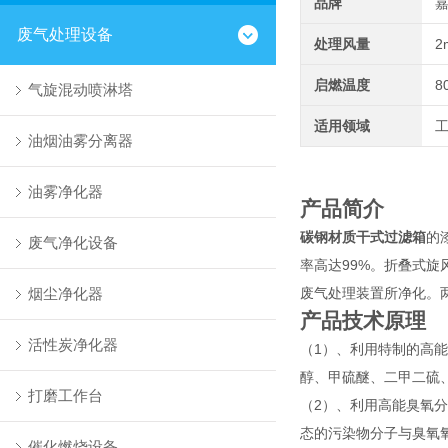
品牌
废气处理设备
处理风量
2
启燃温度
8
气旋混动喷淋塔
适用领域
油烟油雾分离器
油雾净化器
产品简介
碳钢材质干式过滤箱
的
废气净化设备
率高达99%。折叠式
烟尘净化器
废气处理装置所净化。
产品技术原理
活性炭净化器
（1）、利用特制的高
醇、甲硫醚、二甲二硫
打磨工作台
（2）、利用高能臭氧
态的污染物分子与臭氧氧
催化燃烧设备