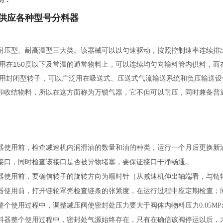
供应各种型号分料器
耐压型、耐高温型三大类。该器械可以以匀速驱动，按照控制速率连续排
以用在150度以下及常温的通常物料上，可以连续均匀向输料管内供料，
采用封闭型转子，可以广泛用在吸送式、压送式气流输送系统和负压输送
和收结物料，所以在这方面称为万锁气器，它不但可以耐压，同时兼备普
器使用前，检查减速机内润滑油的数量和油的种类，运行一个月后更换新
接口，同时检查该接口是否被异物堵塞，要保证接口干净畅通。
器使用前，要确信转子的旋转方向为顺时针（从减速机伸出轴端看，与链
器使用前，打开链轮罩壳检查链条的张紧度，在运行过程中应定期检查；
整个使用过程中，调整减压阀使密封处压力要大于阀体内物料压力0.05M
料器整个使用过程中，密封处气源始终存在，只有在确信该阀停运以后，