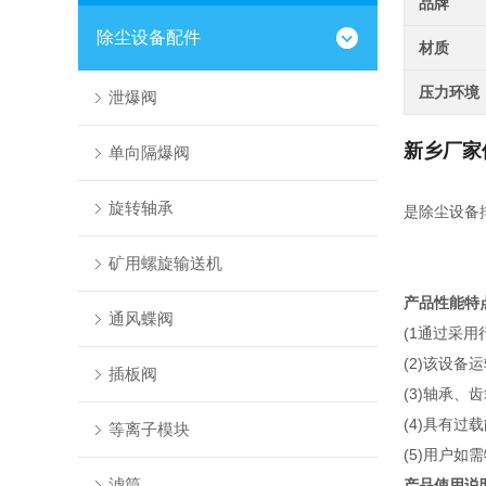
品牌
除尘设备配件
材质
压力环境
泄爆阀
新乡厂家
单向隔爆阀
旋转轴承
是除尘设备
矿用螺旋输送机
产品性能特
通风蝶阀
(1通过采
(2)该设
插板阀
(3)轴承
(4)具有过
等离子模块
(5)用户如
滤筒
产品使用说