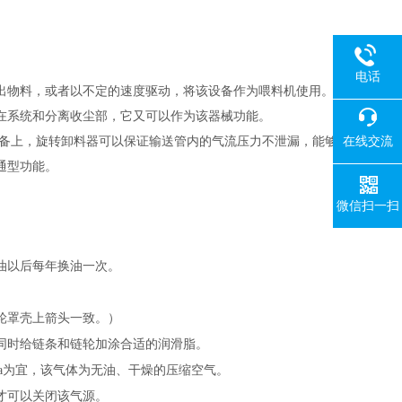
电话
出物料，或者以不定的速度驱动，将该设备作为喂料机使用。
而在系统和分离收尘部，它又可以作为该器械功能。
在线交流
设备上，旋转卸料器可以保证输送管内的气流压力不泄漏，能够
通型功能。
微信扫一扫
油以后每年换油一次。
轮罩壳上箭头一致。）
同时给链条和链轮加涂合适的润滑脂。
Pa为宜，该气体为无油、干燥的压缩空气。
才可以关闭该气源。