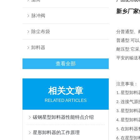
新乡厂家
脉冲阀
除尘布袋
分普通型、
普通型:可
卸料器
耐压型:它
平安的输送
查看全部
注意事项：
相关文章
星型卸料
1.
RELATED ARTICLES
连接气源
2.
星型卸料
3.
碳钢星型卸料器性能特点介绍
星型卸料
4.
在卸料器
5.
星形卸料器的工作原理
在星型卸
6.