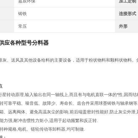
嘉辰环保
加工定制
铸铁
连接形式
常压
外形
供应各种型号分料器
排灰、送风及其他设备给料的主要设备，适用于粉状物料和颗料状物料。分
点
用行星转动原理,输入输出在同一轴线上,而且有与电机直联一体的*性,因而
备运转可靠平稳、噪音低、故障少、寿命长、齿合件采用球墨铸铁与轴承钢等
、齿箱、远离阀体、避免高温灰尘的影响,前后端盖密封性能好,防止灰尘外泄
载能力强,耐冲击惯性力矩小,适用于起动频繁和反正转.
需特种规格,电机、链轮传动等卸料器,均可制做.
明：