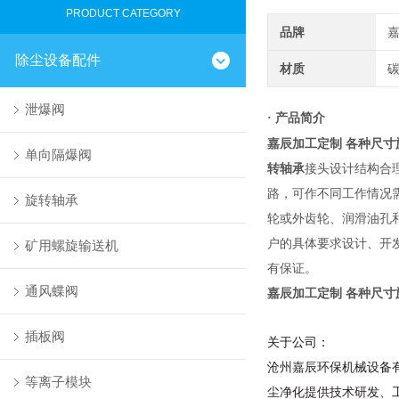
PRODUCT CATEGORY
品牌
除尘设备配件
材质
碳
泄爆阀
产品简介
·
嘉辰加工定制 各种尺寸
单向隔爆阀
转轴承
接头设计结构合
路，可作不同工作情况
旋转轴承
轮或外齿轮、润滑油孔
户的具体要求设计、开发、
矿用螺旋输送机
有保证。
通风蝶阀
嘉辰加工定制 各种尺寸
插板阀
关于公司：
沧
州嘉辰环保机械
设备
等离子模块
尘净化提供技术研发、