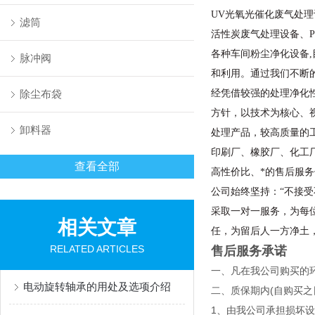
UV光氧光催化废气处
滤筒
活
性炭废气处理设备、
各种
车间粉尘净化设备
,
脉冲阀
和利用
。
通过
我们不断
除尘布袋
经凭借
较
强
的处理净化
方针，以技术为核心、
卸料器
处理产品，
较高质量的
印刷厂、橡胶厂、化工
查看全部
高性价比、*的售后服
公司始终坚持：
“不接
采取一对一服务，为每
相关文章
任，为留后人一方净土
RELATED ARTICLES
售后服务承诺
一、凡在我公司购买的环
电动旋转轴承的用处及选项介绍
二、质保期内(自购买之
1、由我公司承担损坏设