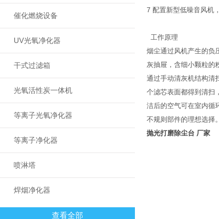
7 配置新型低噪音风
催化燃烧设备
工作原理
UV光氧净化器
烟尘通过风机产生的负
灰抽屉，含细小颗粒的
干式过滤箱
通过手动清灰机结构清
光氧活性炭一体机
个滤芯表面都得到清扫
洁后的空气可在室内循
等离子光氧净化器
不规则部件的理想选择
抛光打磨除尘台 厂家
等离子净化器
喷淋塔
焊烟净化器
查看全部