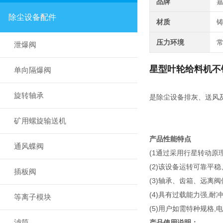
品牌
除尘设备配件
材质
压力环境
泄爆阀
星型叶轮给料机不
单向隔爆阀
旋转轴承
是除尘设备排灰、送风
矿用螺旋输送机
产品性能特点
通风蝶阀
(1通过采用行星转动原
(2)该设备运转可靠平
插板阀
(3)轴承、齿箱、远离
(4)具有过载能力强,耐
等离子模块
(5)用户如需特种规格,
滤筒
产品使用说明：